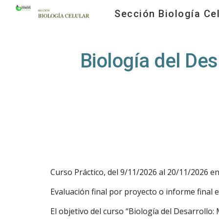
Sección Biología Cel
Sk
Biología del Des
Curso Práctico, del
9
/
11
/202
6
al
20
/
11
/202
6
en
Evaluación final por proyecto o informe final e
El objetivo del curso “Biología del Desarrollo