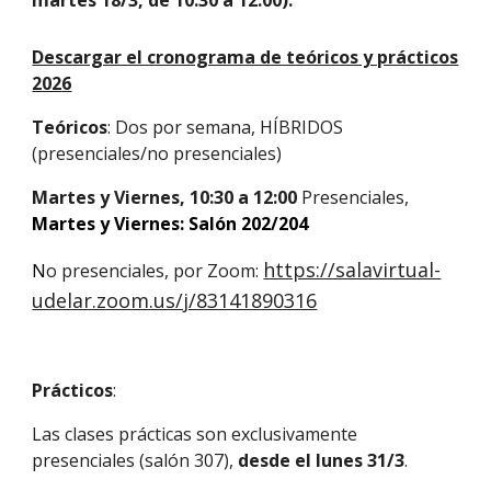
martes 1
8
/3, de 10:30 a 12:
0
0).
Descargar el cronograma de teóricos y prácticos
202
6
Teóricos
: Dos por semana, HÍBRIDOS
(presenciales/no presenciales)
Martes y Viernes, 10:30 a 12:
0
0
Presenciales,
Martes
y
Viernes: Salón 202/204
https://salavirtual-
N
o presenciales, por Zoom:
udelar.zoom.us/j/83141890316
Prácticos
:
Las clases
prácticas so
n
exclusivamente
presenciales (salón 307),
desde el lunes
31
/
3
.