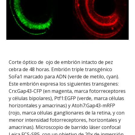
Corte óptico de ojo de embrión intacto de pez
cebra de 48 horas. Embrión triple transgénico
SoFa1 marcado para ADN (verde de metilo, cyan).
Este embrión expresa los siguientes transgenes:
Crx:Gap43-CFP (en magenta, marca fotorreceptores
y células bipolares), Ptf1:EGFP (verde, marca células
horizontales y amacrinas) y Atoh7:Gap43-mRFP
(rojo, marca células ganglionares de la retina, y con
menor intensidad fotorreceptores, horizontales y
amacrinas). Microscopio de barrido láser confocal
Leica FCS-SP5, con un objetivo de 20x de inmersión