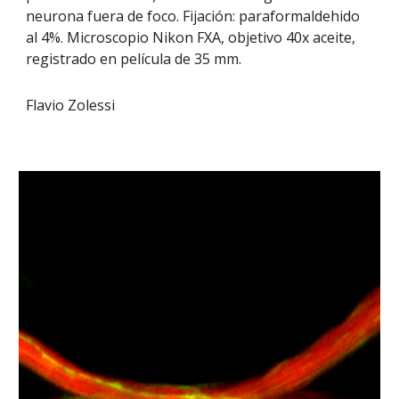
neurona fuera de foco. Fijación: paraformaldehido
al 4%. Microscopio Nikon FXA, objetivo 40x aceite,
registrado en película de 35 mm.
Flavio Zolessi